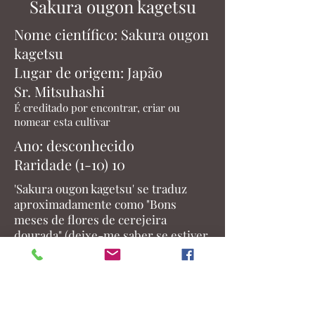
Sakura ougon kagetsu
Nome científico: Sakura ougon
kagetsu
Lugar de origem: Japão
Sr. Mitsuhashi
É creditado por encontrar, criar ou
nomear esta cultivar
Ano: desconhecido
Raridade (1-10) 10
'Sakura ougon kagetsu' se traduz
aproximadamente como "Bons
meses de flores de cerejeira
dourada" (deixe-me saber se estiver
errado). O nome implica que
florescerá enquanto jovem com
flores rosa e terá folhas douradas.
Este cultivar ultra-raro é o que você
esperaria que a pequena forma de