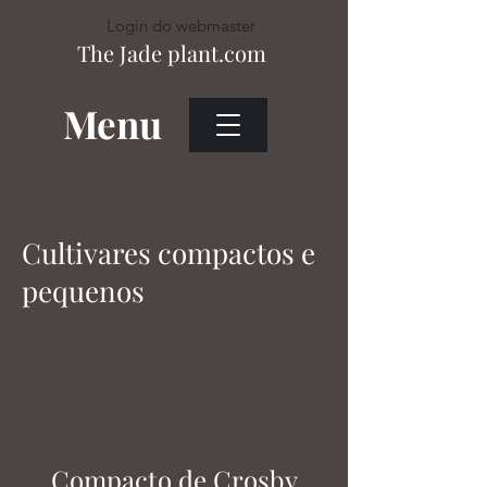
Login do webmaster
The Jade plant.com
Menu
Heading 1
Login do webmaster
Cultivares compactos e
pequenos
Compacto de Crosby