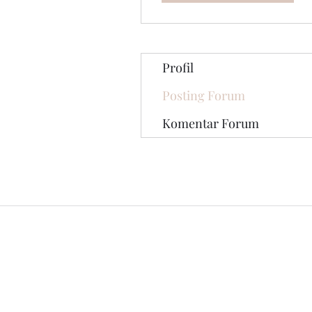
Profil
Posting Forum
Komentar Forum
© 2020 oleh The Jade Plant. Dibuat 
dengan Wix.com
Semua Foto yang muncul di situs