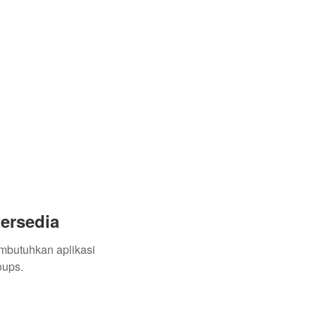
tersedia
embutuhkan aplikasi
oups.