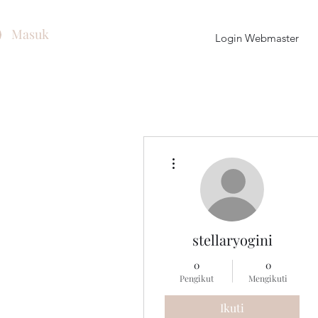
Masuk
Login Webmaster
Tindakan Lainnya
stellaryogini
0
0
Pengikut
Mengikuti
Ikuti