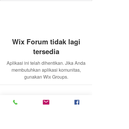
Wix Forum tidak lagi
tersedia
Aplikasi ini telah dihentikan. Jika Anda
membutuhkan aplikasi komunitas,
gunakan Wix Groups.
© 2020 oleh The Jade Plant. Dibuat dengan bangga
dengan Wix.com
Semua Foto yang muncul di situs ini