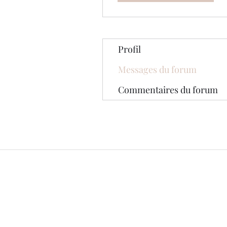
Profil
Messages du forum
Commentaires du forum
© 2020 par The Jade Plant. Fièrement 
Wix.com
Toutes les photographies appara