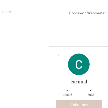
Se connecter
Connexion Webmaster
Plus d'actions
carimal
0
0
Abonné
Suivi
S'abonner