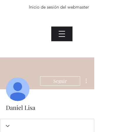
Inicio de sesión del webmaster
La planta de Jade.com
Menu
Heading 1
Inicio de sesión del webmaster
Más acciones
Seguir
Daniel Lisa