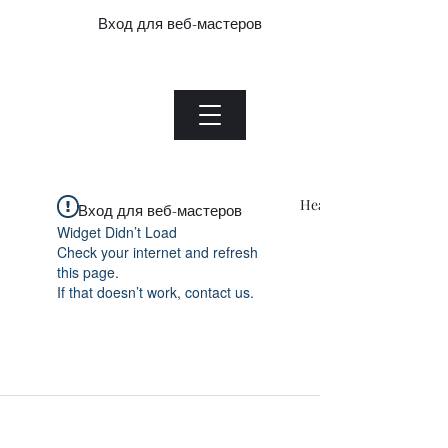
Вход для веб-мастеров
Нефритовый завод.com
Menu
Heading 1
Вход для веб-мастеров
Widget Didn’t Load
Check your internet and refresh
this page.
If that doesn’t work, contact us.