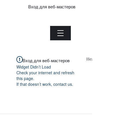
Вход для веб-мастеров
Нефритовый завод.com
Menu
Heading 1
Вход для веб-мастеров
Widget Didn’t Load
Check your internet and refresh
this page.
If that doesn’t work, contact us.