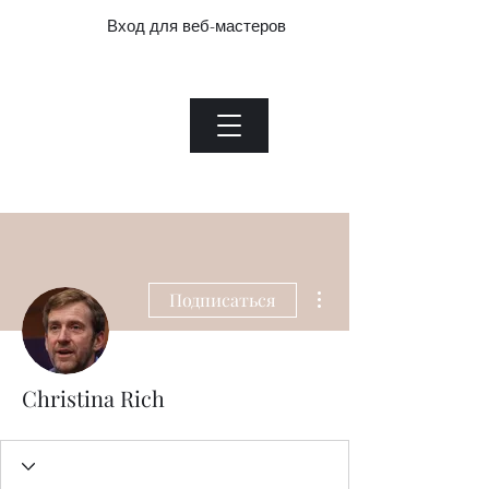
Вход для веб-мастеров
Нефритовый завод.com
Menu
Heading 1
Вход для веб-мастеров
Другие действия
Подписаться
Christina Rich