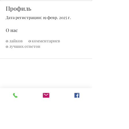
Профиль
Дата регистрации: 19 февр. 2025 г.
О нас
0
лайков
0
комментариев
0
лучших ответов
© 2020 Нефритовый завод. Сайт создан на Wix.com.
Все фотографии, представленные на
этом сайте, являются собственностью
www.thejadeplant.com
и
первоначального фотографа. Они
защищены законами об авторском
праве США и не могут быть загружены