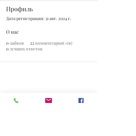
Профиль
Дата регистрации: 31 авг. 2024 г.
О нас
0
лайков
22
комментария(-ев)
0
лучших ответов
© 2020 Нефритовый завод. Сайт создан на Wix.com.
Все фотографии, представленные на
этом сайте, являются собственностью
www.thejadeplant.com
и
первоначального фотографа. Они
защищены законами об авторском
праве США и не могут быть загружены