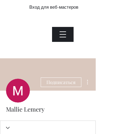
Вход для веб-мастеров
Нефритовый завод.com
Menu
Heading 1
Вход для веб-мастеров
Другие действия
Подписаться
Mallie Lemery