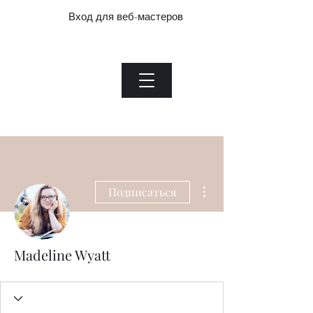
Вход для веб-мастеров
Нефритовый завод.com
Menu
Heading 1
Вход для веб-мастеров
Другие действия
Подписаться
Madeline Wyatt