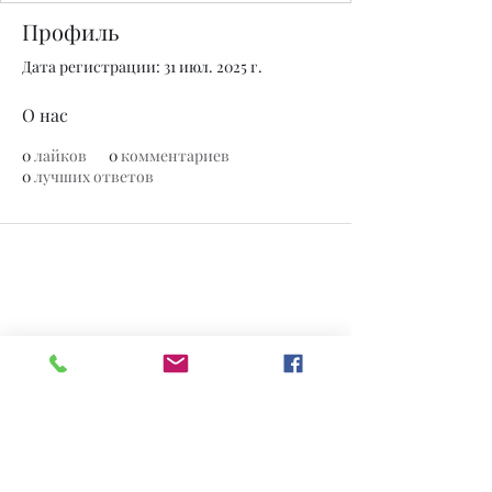
Профиль
Дата регистрации: 31 июл. 2025 г.
О нас
0
лайков
0
комментариев
0
лучших ответов
© 2020 Нефритовый завод. Сайт создан на Wix.com.
Все фотографии, представленные на
этом сайте, являются собственностью
www.thejadeplant.com
и
первоначального фотографа. Они
защищены законами об авторском
праве США и не могут быть загружены