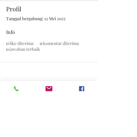
Profil
Tanggal bergabung: 12 Mei 2025
Info
0
like diterima
0
komentar diterima
0
jawaban terbaik
© 2020 oleh The Jade Plant. Dibuat dengan bangga
dengan Wix.com
Semua Foto yang muncul di situs ini
adalah milik
www.thejadeplant.com
dan
fotografer aslinya. Mereka dilindungi
oleh Undang-Undang Hak Cipta AS dan
tidak untuk diunduh atau direproduksi