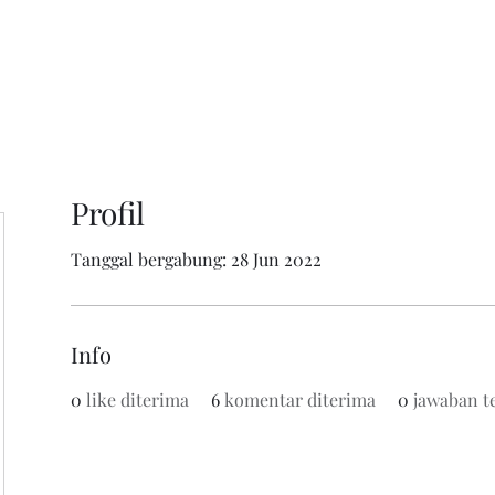
Profil
Tanggal bergabung: 28 Jun 2022
Info
0
like diterima
6
komentar diterima
0
jawaban t