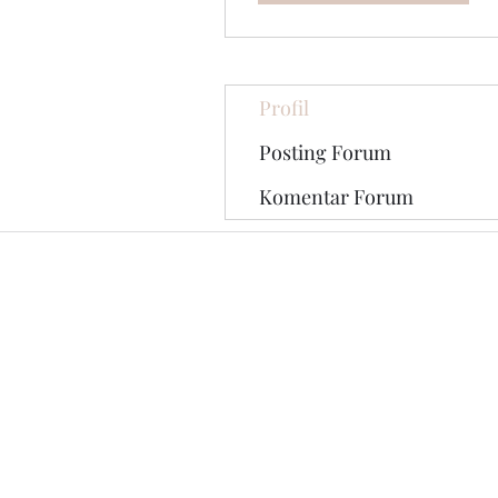
Profil
Posting Forum
Komentar Forum
© 2020 oleh The Jade Plant. Dibuat 
dengan Wix.com
Semua Foto yang muncul di situs
oleh Undang-Undang Hak Cipta A
tertulis dari Fotografer Asli da
di Pinterest.
Hak Cipta 2018
www