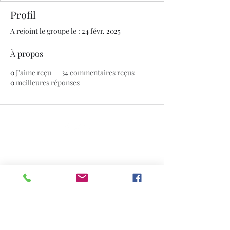
Profil
A rejoint le groupe le : 24 févr. 2025
À propos
0
J'aime reçu
34
commentaires reçus
0
meilleures réponses
© 2020 par The Jade Plant. Fièrement créé avec
Wix.com
Toutes les photographies apparaissant
sur ce site sont la propriété de
www.thejadeplant.com
et du photographe
original. Ils sont protégés par les lois
américaines sur les droits d'auteur et ne