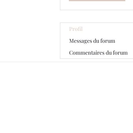
Profil
Messages du forum
Commentaires du forum
© 2020 par The Jade Plant. Fièrement 
Wix.com
Toutes les photographies appara
original. Ils sont protégés par l
téléchargés ou reproduits sans l
photographies marquées d'une ba