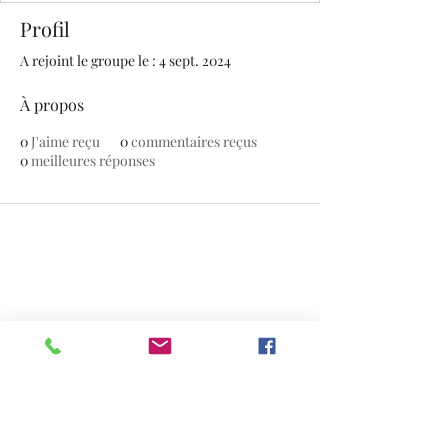
Profil
A rejoint le groupe le : 4 sept. 2024
À propos
0
J'aime reçu
0
commentaires reçus
0
meilleures réponses
© 2020 par The Jade Plant. Fièrement créé avec
Wix.com
Toutes les photographies apparaissant
sur ce site sont la propriété de
www.thejadeplant.com
et du photographe
original. Ils sont protégés par les lois
américaines sur les droits d'auteur et ne