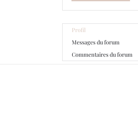
Profil
Messages du forum
Commentaires du forum
© 2020 par The Jade Plant. Fièrement 
Wix.com
Toutes les photographies appara
original. Ils sont protégés par l
téléchargés ou reproduits sans l
photographies marquées d'une ba