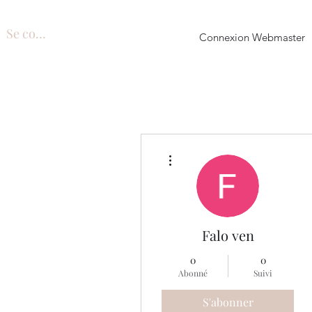
Se connecter
Connexion Webmaster
Plus d'actions
Falo ven
0
0
Abonné
Suivi
S'abonner