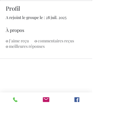
Profil
A rejoint le groupe le : 28 juil. 2025
À propos
0
J'aime reçu
0
commentaires reçus
0
meilleures réponses
© 2020 par The Jade Plant. Fièrement créé avec
Wix.com
Toutes les photographies apparaissant
sur ce site sont la propriété de
www.thejadeplant.com
et du photographe
original. Ils sont protégés par les lois
américaines sur les droits d'auteur et ne