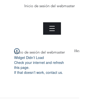
Inicio de sesión del webmaster
La planta de Jade.com
Menu
Heading 1
Inicio de sesión del webmaster
Widget Didn’t Load
Check your internet and refresh
this page.
If that doesn’t work, contact us.