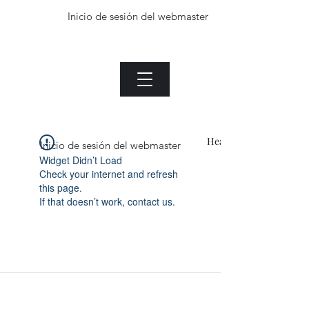
Inicio de sesión del webmaster
La planta de Jade.com
Menu
Heading 1
Inicio de sesión del webmaster
Widget Didn’t Load
Check your internet and refresh
this page.
If that doesn’t work, contact us.