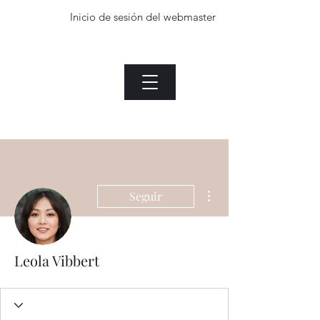
Inicio de sesión del webmaster
La planta de Jade.com
Menu
Heading 1
Inicio de sesión del webmaster
Más acciones
Seguir
Leola Vibbert