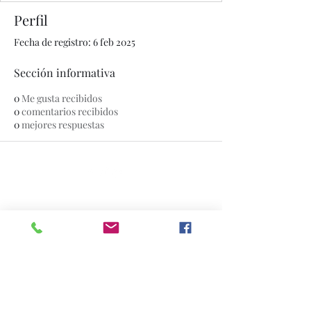
Perfil
Fecha de registro: 6 feb 2025
Sección informativa
0
Me gusta recibidos
0
comentarios recibidos
0
mejores respuestas
© 2020 por The Jade Plant. Creado con orgullo con
Wix.com
Todas las fotografías que aparecen en
este sitio son propiedad de
www.thejadeplant.com
y del fotógrafo
original. Están protegidos por las leyes
de derechos de autor de EE. UU. Y no