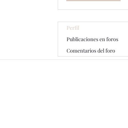
Perfil
Publicaciones en foros
Comentarios del foro
© 2020 por The Jade Plant. Creado co
Wix.com
Todas las fotografías que apare
Están protegidos por las leyes 
ninguna manera sin el permiso p
marcadas con una etiqueta de P