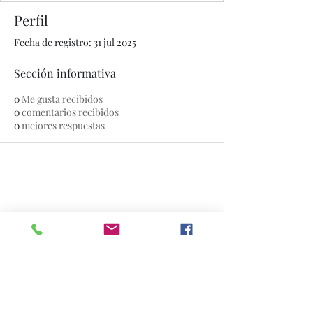
Perfil
Fecha de registro: 31 jul 2025
Sección informativa
0
Me gusta recibidos
0
comentarios recibidos
0
mejores respuestas
© 2020 por The Jade Plant. Creado con orgullo con
Wix.com
Todas las fotografías que aparecen en
este sitio son propiedad de
www.thejadeplant.com
y del fotógrafo
original. Están protegidos por las leyes
de derechos de autor de EE. UU. Y no