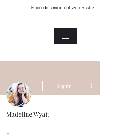
Inicio de sesión del webmaster
La planta de Jade.com
Menu
Heading 1
Inicio de sesión del webmaster
Más acciones
Seguir
Madeline Wyatt