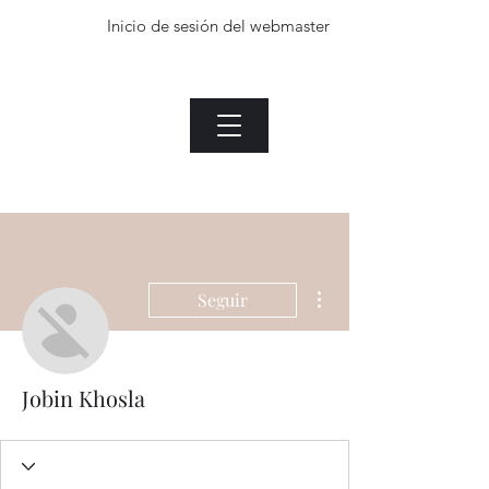
Inicio de sesión del webmaster
La planta de Jade.com
Menu
Heading 1
Inicio de sesión del webmaster
Más acciones
Seguir
Jobin Khosla