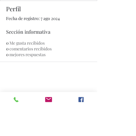
Perfil
Fecha de registro: 7 ago 2024
Sección informativa
0
Me gusta recibidos
0
comentarios recibidos
0
mejores respuestas
© 2020 por The Jade Plant. Creado con orgullo con
Wix.com
Todas las fotografías que aparecen en
este sitio son propiedad de
www.thejadeplant.com
y del fotógrafo
original. Están protegidos por las leyes
de derechos de autor de EE. UU. Y no