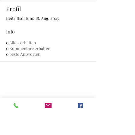
Profil
Beitrittsdatum: 18. Aug. 2025
Info
0
Likes erhalten
0
Kommentare erhalten
0
beste Antworten
© 2020 von The Jade Plant. Stolz erstellt mit Wix.com
Alle auf dieser Website erscheinenden
Fotos sind Eigentum von
www.thejadeplant.com
und des
Originalfotografen. Sie sind durch US-
amerikanische Urheberrechtsgesetze
geschützt und dürfen ohne die